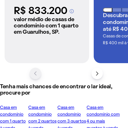
R$ 833.200
A partir dos imóveis
Descubra
anunciados pelo
valor médio de casas de
condomín
QuintoAndar
condomínio com 1 quarto
até R$ 40
em Guarulhos, SP.
Casas de co
R$ 400 mil à
Tenha mais chances de encontrar o lar ideal,
procure por
Casa em
Casa em
Casa em
Casa em
condomínio
condomínio
condomínio
condomínio com
com 1 quarto
com 2 quartos
com 3 quartos
4 ou mais