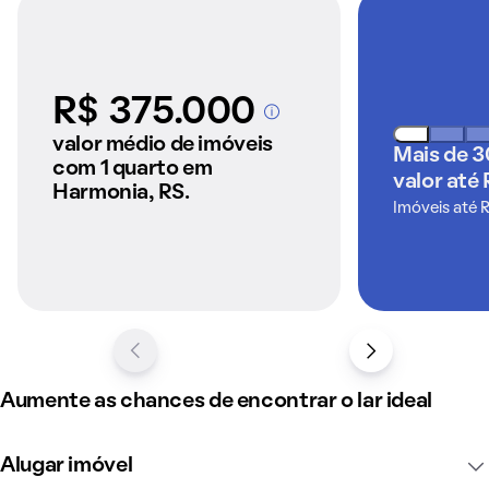
R$ 375.000
A partir dos imóveis
anunciados pelo
valor médio de imóveis
Mais de 3
QuintoAndar
com 1 quarto em
valor até 
Harmonia, RS.
Imóveis até 
Aumente as chances de encontrar o lar ideal
Alugar imóvel