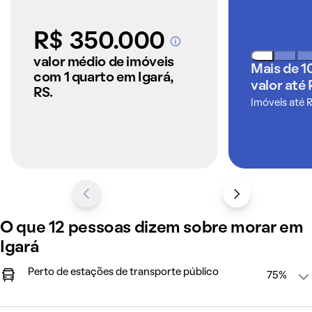
R$ 350.000
A partir dos imóveis
anunciados pelo
valor médio de imóveis
Mais de 1
QuintoAndar
com 1 quarto em Igará,
valor até 
RS.
Imóveis até 
O que 12 pessoas dizem sobre morar em
Igará
Perto de estações de transporte público
75%