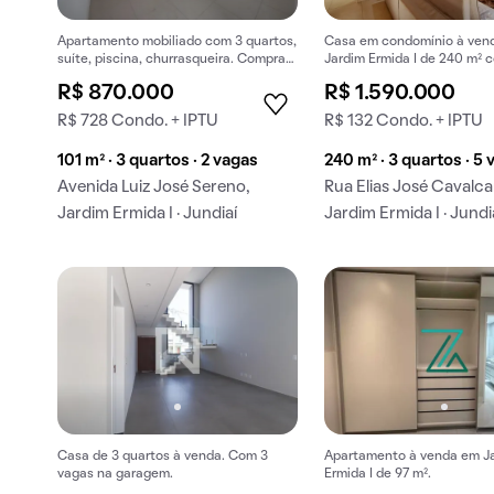
Apartamento mobiliado com 3 quartos,
Casa em condomínio à ven
suíte, piscina, churrasqueira. Compra
Jardim Ermida I de 240 m² c
ideal.
jardim e closet.
R$ 870.000
R$ 1.590.000
R$ 728 Condo. + IPTU
R$ 132 Condo. + IPTU
101 m² · 3 quartos · 2 vagas
240 m² · 3 quartos · 5
Avenida Luiz José Sereno,
Rua Elias José Cavalca
Jardim Ermida I · Jundiaí
Jardim Ermida I · Jundi
Casa de 3 quartos à venda. Com 3
Apartamento à venda em J
vagas na garagem.
Ermida I de 97 m².