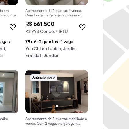
da em
Apartamento de 2 quartos à venda.
om quintal,
Com 1 vaga na garagem, piscina e
churrasqueira.
R$ 661.500
R$ 998 Condo. + IPTU
 vagas
79 m² · 2 quartos · 1 vaga
nti,
Rua Chiara Lubich, Jardim
aí
Ermida I · Jundiaí
Anúncio novo
ardim
Apartamento de 3 quartos mobiliado à
venda. Com 2 vagas na garagem,
piscina e churrasqueira.