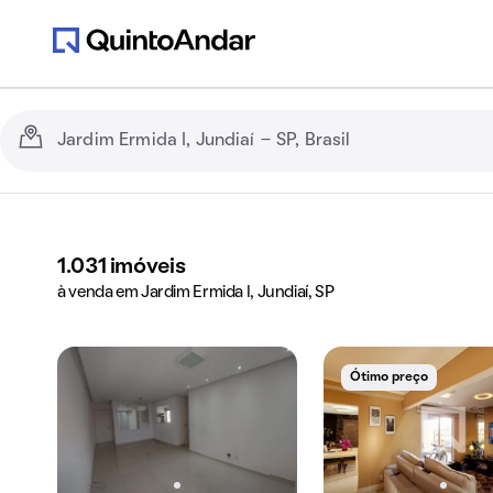
1.031
imóveis
à venda em Jardim Ermida I, Jundiaí, SP
Ótimo preço