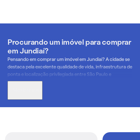
Procurando um imóvel para comprar
em Jundiaí?
Pensando em comprar um imóvel em Jundiaí? A cidade se
destaca pela excelente qualidade de vida, infraestrutura de
ponta e localização privilegiada entre São Paulo e
Campinas.
Mostrar mais
Com mais de 440 mil habitantes, Jundiaí oferece uma
combinação ideal entre tranquilidade e desenvolvimento
urbano. Quem compra um imóvel aqui conta com boas
escolas, centros de saúde renomados, áreas de lazer e
muita natureza — como o Parque da Cidade e a Serra do
Japi.