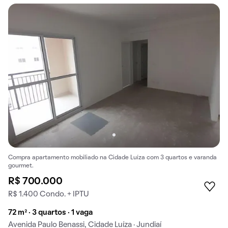
Compra apartamento mobiliado na Cidade Luíza com 3 quartos e varanda
gourmet.
R$ 700.000
R$ 1.400 Condo. + IPTU
72 m² · 3 quartos · 1 vaga
Avenida Paulo Benassi, Cidade Luíza · Jundiaí