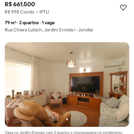
R$ 661.500
R$ 998 Condo. + IPTU
79 m² · 2 quartos · 1 vaga
Rua Chiara Lubich, Jardim Ermida I · Jundiaí
Casa no Jardim Shangai com 3 quartos e churrasqueira no condomínio.