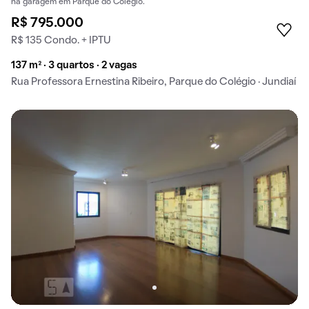
na garagem em Parque do Colégio.
R$ 795.000
R$ 135 Condo. + IPTU
137 m² · 3 quartos · 2 vagas
Rua Professora Ernestina Ribeiro, Parque do Colégio · Jundiaí