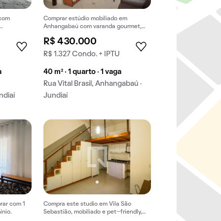
 com
Comprar estúdio mobiliado em
Anhangabaú com varanda gourmet,
closet e animais permitidos. 1
R$ 430.000
dormitório disponível.
R$ 1.327 Condo. + IPTU
a
40 m² · 1 quarto · 1 vaga
Rua Vital Brasil, Anhangabaú ·
ndiaí
Jundiaí
rar com 1
Compra este studio em Vila São
ínio.
Sebastião, mobiliado e pet-friendly,
com 1 quarto. Excelente oportunidade