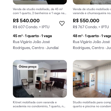
Venda de studio mobiliado, de 45 m²
Venda de studio mobiliado
com 1 quarto, 2 banheiros e 1 vaga na
varanda e churrasqueira no
garagem em Centro.
condomínio.
R$ 540.000
R$ 550.000
R$ 607 Condo. + IPTU
R$ 767 Condo. + IPTU
45 m² · 1 quarto · 1 vaga
48 m² · 1 quarto · 1 vag
Rua Vigário João José
Rua Vigário João José
Rodrigues, Centro · Jundiaí
Rodrigues, Centro · Ju
Ótimo preço
Kitnet mobiliada com varanda e
Studio mobiliado para comp
academia no condomínio, 1 quarto, no
quarto e piscina no condom
Anhangabaú, para comprar.