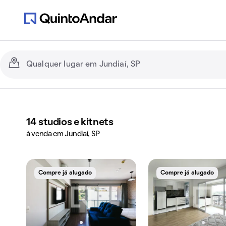
14
studios e kitnets
à venda em Jundiaí, SP
Compre já alugado
Compre já alugado