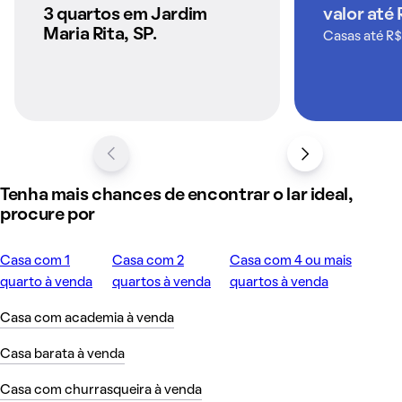
QuintoAndar
3 quartos em Jardim
valor até
Maria Rita, SP.
Casas até R$
Tenha mais chances de encontrar o lar ideal,
procure por
Casa com 1
Casa com 2
Casa com 4 ou mais
quarto à venda
quartos à venda
quartos à venda
Casa com academia à venda
Casa barata à venda
Casa com churrasqueira à venda