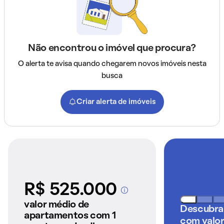
Não encontrou o imóvel que procura?
O alerta te avisa quando chegarem novos imóveis nesta
busca
Criar alerta de imóveis
R$ 525.000
A partir dos imóveis
anunciados pelo
valor médio de
Descubra
QuintoAndar
apartamentos com 1
com valor