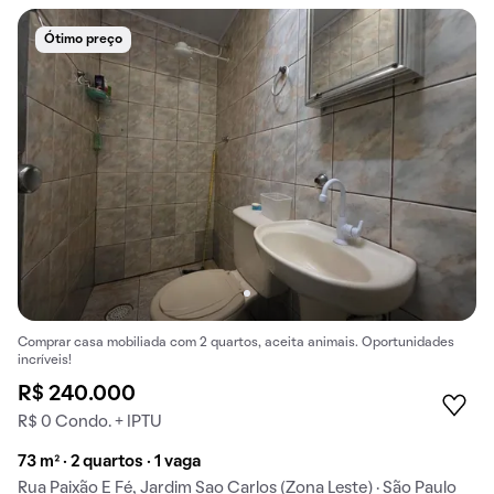
Ótimo preço
Comprar casa mobiliada com 2 quartos, aceita animais. Oportunidades
incríveis!
R$ 240.000
R$ 0 Condo. + IPTU
73 m² · 2 quartos · 1 vaga
Rua Paixão E Fé, Jardim Sao Carlos (Zona Leste) · São Paulo