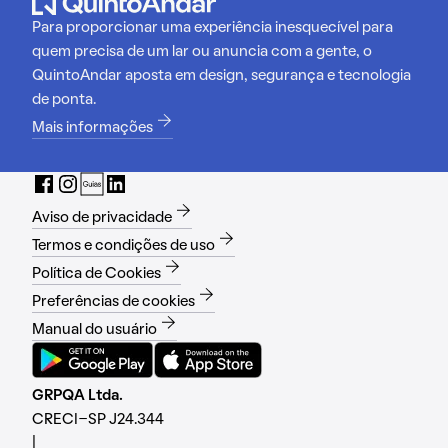
Para proporcionar uma experiência inesquecível para
quem precisa de um lar ou anuncia com a gente, o
QuintoAndar aposta em design, segurança e tecnologia
de ponta.
Mais informações
Aviso de privacidade
Termos e condições de uso
Política de Cookies
Preferências de cookies
Manual do usuário
GRPQA Ltda.
CRECI-SP J24.344
|