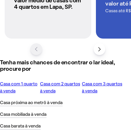
valor médio de casas com
valor até
QuintoAndar
4 quartos em Lapa, SP.
Casas até R$
Tenha mais chances de encontrar o lar ideal,
procure por
Casa com 1 quarto
Casa com 2 quartos
Casa com 3 quartos
à venda
à venda
à venda
Casa próxima ao metrô à venda
Casa mobiliada à venda
Casa barata à venda