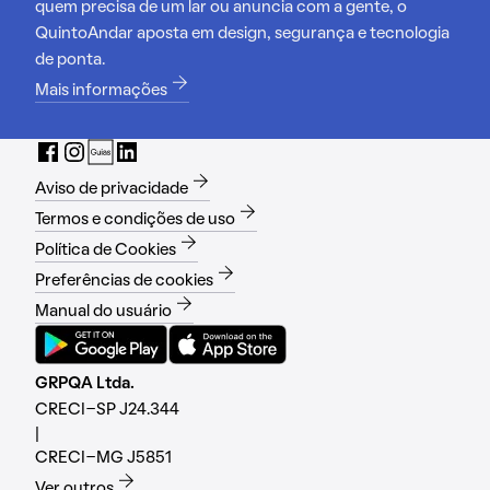
quem precisa de um lar ou anuncia com a gente, o
QuintoAndar aposta em design, segurança e tecnologia
de ponta.
Mais informações
Aviso de privacidade
Termos e condições de uso
Política de Cookies
Preferências de cookies
Manual do usuário
GRPQA Ltda.
CRECI-SP J24.344
|
CRECI-MG J5851
Ver outros