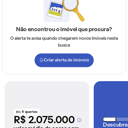
Não encontrou o imóvel que procura?
O alerta te avisa quando chegarem novos imóveis nesta
busca
Criar alerta de imóveis
4 quartos
R$ 2.075.000
A partir dos imóveis
Descubra
anunciados pelo