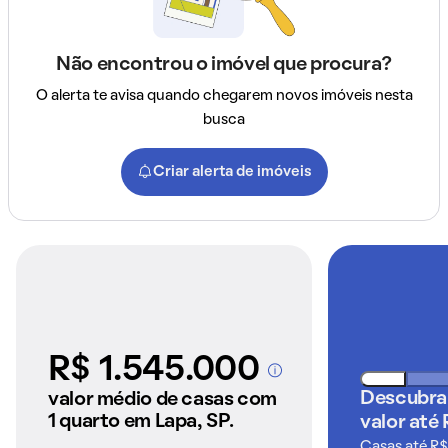
Não encontrou o imóvel que procura?
O alerta te avisa quando chegarem novos imóveis nesta
busca
Criar alerta de imóveis
R$ 1.545.000
A partir dos imóveis
anunciados pelo
Descubra
valor médio de casas com
QuintoAndar
1 quarto em Lapa, SP.
valor até
Casas até R$