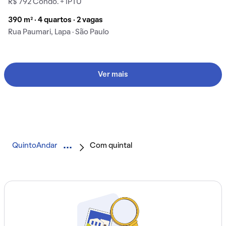
R$ 792 Condo. + IPTU
390 m² · 4 quartos · 2 vagas
Rua Paumari, Lapa · São Paulo
Ver mais
QuintoAndar
Com quintal