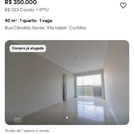
R$ 350.000
R$ 323 Condo. + IPTU
40 m² · 1 quarto · 1 vaga
Rua Cândido Xavier, Vila Izabel · Curitiba
Compre já alugado
Studio de 1 quarto à venda.