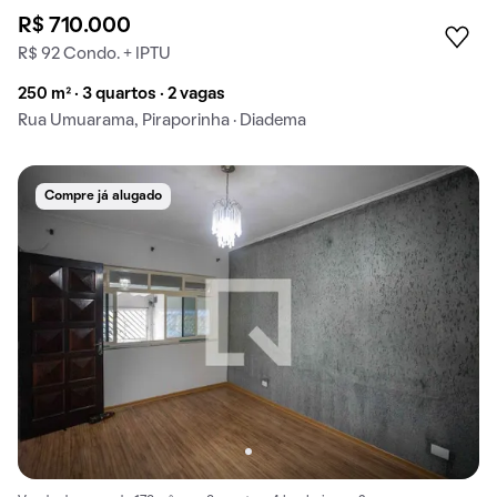
R$ 710.000
R$ 92 Condo. + IPTU
250 m² · 3 quartos · 2 vagas
Rua Umuarama, Piraporinha · Diadema
Compre já alugado