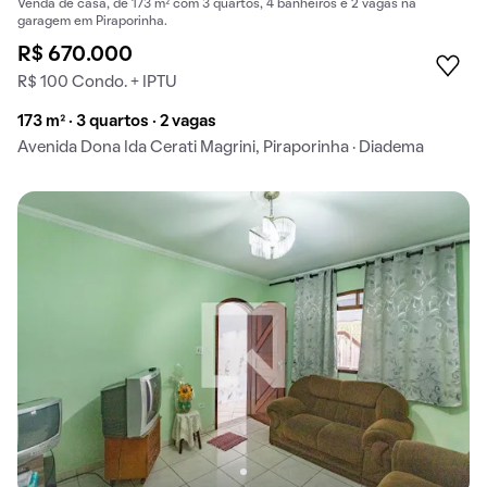
Venda de casa, de 173 m² com 3 quartos, 4 banheiros e 2 vagas na
garagem em Piraporinha.
R$ 670.000
R$ 100 Condo. + IPTU
173 m² · 3 quartos · 2 vagas
Avenida Dona Ida Cerati Magrini, Piraporinha · Diadema