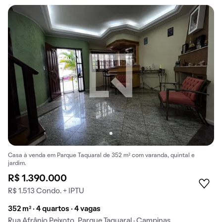
Casa à venda em Parque Taquaral de 352 m² com varanda, quintal e
jardim.
R$ 1.390.000
R$ 1.513 Condo. + IPTU
352 m² · 4 quartos · 4 vagas
Rua Afrânio Peixoto, Parque Taquaral · Campinas