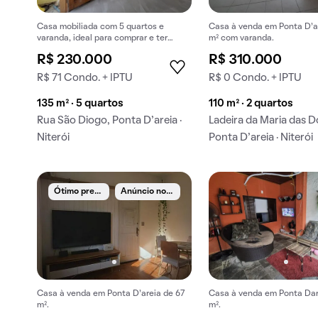
Casa mobiliada com 5 quartos e
Casa à venda em Ponta D’ar
varanda, ideal para comprar e ter
m² com varanda.
animais de estimação.
R$ 230.000
R$ 310.000
R$ 71 Condo. + IPTU
R$ 0 Condo. + IPTU
135 m² · 5 quartos
110 m² · 2 quartos
Rua São Diogo, Ponta D’areia ·
Ladeira da Maria das D
Niterói
Ponta D’areia · Niterói
Ó
timo preço
A
núncio novo
Casa à venda em Ponta D’areia de 67
Casa à venda em Ponta Dar
m².
m².