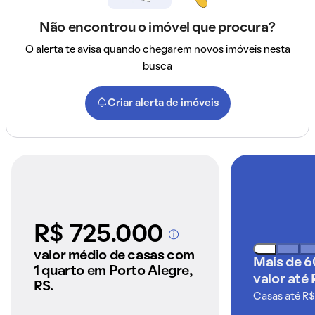
Não encontrou o imóvel que procura?
O alerta te avisa quando chegarem novos imóveis nesta
busca
Criar alerta de imóveis
R$ 725.000
A partir dos imóveis
anunciados pelo
valor médio de casas com
Mais de 6
QuintoAndar
1 quarto em Porto Alegre,
valor até 
RS.
Casas até R$