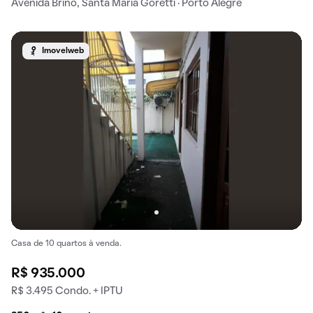
Avenida Brino, Santa Maria Goretti · Porto Alegre
Imovelweb
Casa de 10 quartos à venda.
R$ 935.000
R$ 3.495 Condo. + IPTU