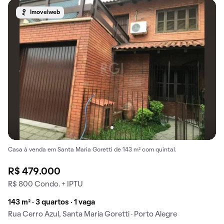
Imovelweb
Casa à venda em Santa Maria Goretti de 143 m² com quintal.
R$ 479.000
R$ 800 Condo. + IPTU
143 m² · 3 quartos · 1 vaga
Rua Cerro Azul, Santa Maria Goretti · Porto Alegre