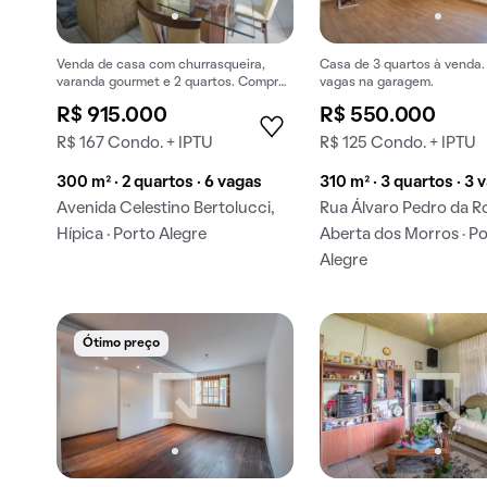
Venda de casa com churrasqueira,
Casa de 3 quartos à venda
varanda gourmet e 2 quartos. Comprar
vagas na garagem.
essa oportunidade é excelente.
R$ 915.000
R$ 550.000
R$ 167 Condo. + IPTU
R$ 125 Condo. + IPTU
300 m² · 2 quartos · 6 vagas
310 m² · 3 quartos · 3 
Avenida Celestino Bertolucci,
Rua Álvaro Pedro da R
Hípica · Porto Alegre
Aberta dos Morros · P
Alegre
Ótimo preço