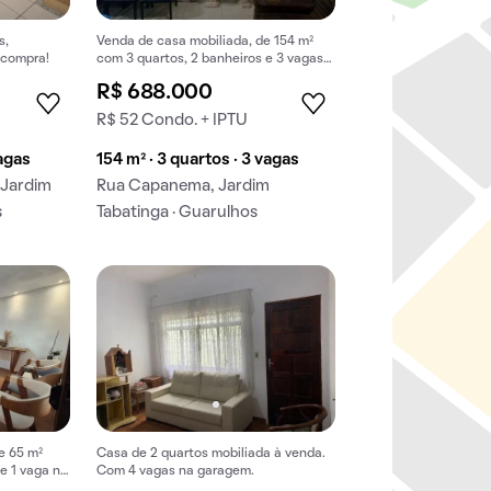
s,
Venda de casa mobiliada, de 154 m²
 compra!
com 3 quartos, 2 banheiros e 3 vagas
na garagem em Jardim Tabatinga.
R$ 688.000
R$ 52 Condo. + IPTU
vagas
154 m² · 3 quartos · 3 vagas
 Jardim
Rua Capanema, Jardim
s
Tabatinga · Guarulhos
e 65 m²
Casa de 2 quartos mobiliada à venda.
e 1 vaga na
Com 4 vagas na garagem.
olis.