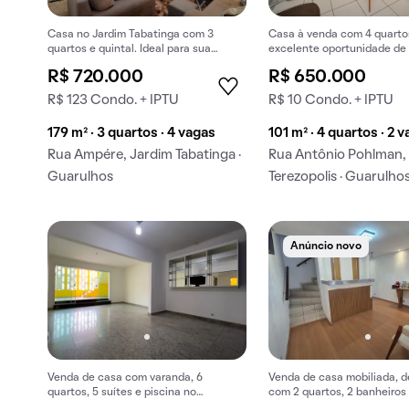
Casa no Jardim Tabatinga com 3
Casa à venda com 4 quarto
quartos e quintal. Ideal para sua
excelente oportunidade de
próxima compra.
R$ 720.000
R$ 650.000
R$ 123 Condo. + IPTU
R$ 10 Condo. + IPTU
179 m² · 3 quartos · 4 vagas
101 m² · 4 quartos · 2 
Rua Ampére, Jardim Tabatinga ·
Rua Antônio Pohlman,
Guarulhos
Terezopolis · Guarulho
Anúncio novo
Venda de casa com varanda, 6
Venda de casa mobiliada, d
quartos, 5 suítes e piscina no
com 2 quartos, 2 banheiros 
condomínio.
garagem em Jardim Terezop