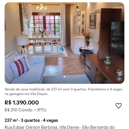
Venda de casa mobiliada, de 237 m² com 3 quartos, 4 banheiros e 4 vagas
na garagem em Vila Dayse.
R$ 1.390.000
R$ 210 Condo. + IPTU
237 m² · 3 quartos · 4 vagas
Rua Edgar Gérson Barbosa, Vila Dayse · São Bernardo do