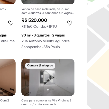
com 2
Venda de casa mobiliada, de 90 m²
com 3 quartos, 3 banheiros e 2 vagas
na garagem em Sapopemba.
R$ 520.000
R$ 160 Condo. + IPTU
vagas
90 m² · 3 quartos · 2 vagas
 Vila Ema
Rua Antônio Muniz Fagundes,
Sapopemba · São Paulo
Compre já alugado
. Com 2
Casa para comprar na Vila Virginia: 3
quartos, 1 suíte e varanda.