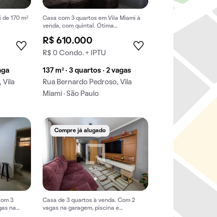
 de 170 m²
Casa com 3 quartos em Vila Miami à
venda, com quintal. Ótima
oportunidade de compra.
R$ 610.000
R$ 0 Condo. + IPTU
aga
137 m² · 3 quartos · 2 vagas
 Vila
Rua Bernardo Pedroso, Vila
Miami · São Paulo
Compre já alugado
com 3
Casa de 3 quartos à venda. Com 2
gas na
vagas na garagem, piscina e
.
churrasqueira.