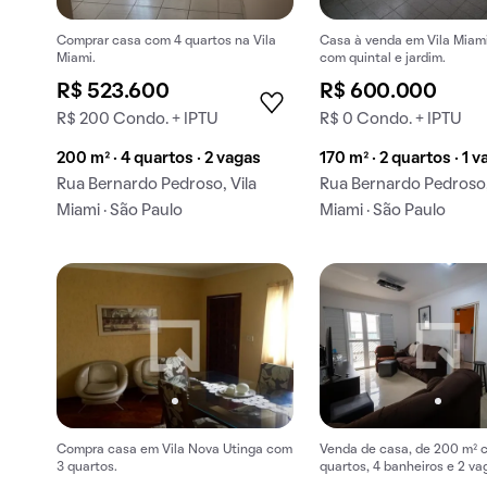
Comprar casa com 4 quartos na Vila
Casa à venda em Vila Miami
Miami.
com quintal e jardim.
R$ 523.600
R$ 600.000
R$ 200 Condo. + IPTU
R$ 0 Condo. + IPTU
200 m² · 4 quartos · 2 vagas
170 m² · 2 quartos · 1 v
Rua Bernardo Pedroso, Vila
Rua Bernardo Pedroso,
Miami · São Paulo
Miami · São Paulo
Compra casa em Vila Nova Utinga com
Venda de casa, de 200 m² 
3 quartos.
quartos, 4 banheiros e 2 va
garagem em Parque Pereira