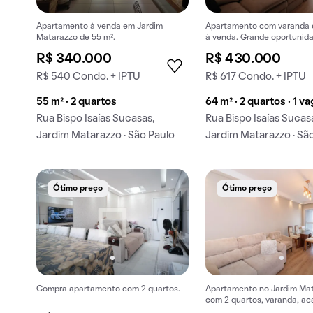
Apartamento à venda em Jardim
Apartamento com varanda e
Matarazzo de 55 m².
à venda. Grande oportunid
comprar!
R$ 340.000
R$ 430.000
R$ 540 Condo. + IPTU
R$ 617 Condo. + IPTU
55 m² · 2 quartos
64 m² · 2 quartos · 1 v
Rua Bispo Isaías Sucasas,
Rua Bispo Isaías Sucas
Jardim Matarazzo · São Paulo
Jardim Matarazzo · Sã
Ótimo preço
Ótimo preço
Compra apartamento com 2 quartos.
Apartamento no Jardim Ma
com 2 quartos, varanda, a
condomínio. Ideal para com