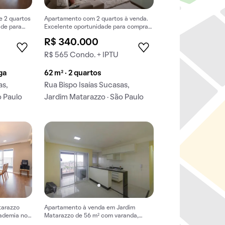
 2 quartos
Apartamento com 2 quartos à venda.
ade para
Excelente oportunidade para comprar
sua nova casa com todos os
R$ 340.000
benefícios necessários!
R$ 565 Condo. + IPTU
aga
62 m² · 2 quartos
as,
Rua Bispo Isaías Sucasas,
o Paulo
Jardim Matarazzo · São Paulo
tarazzo
Apartamento à venda em Jardim
cademia no
Matarazzo de 56 m² com varanda,
prar.
churrasqueira e varanda gourmet.