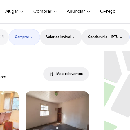
Alugar
Comprar
Anunciar
QPreço
Comprar
Valor do imóvel
Condomínio + IPTU
Mais relevantes
ores