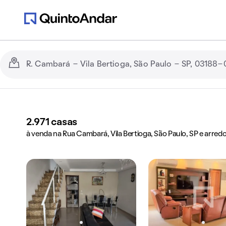
2.971
casas
à venda na Rua Cambará, Vila Bertioga, São Paulo, SP e arred