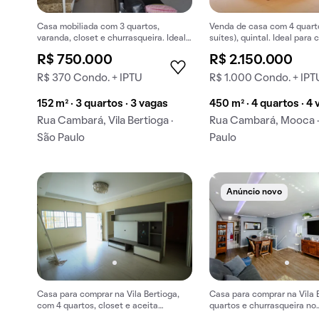
Casa mobiliada com 3 quartos,
Venda de casa com 4 quart
varanda, closet e churrasqueira. Ideal
suítes), quintal. Ideal para 
para compra.
R$ 750.000
R$ 2.150.000
R$ 370 Condo. + IPTU
R$ 1.000 Condo. + IPT
152 m² · 3 quartos · 3 vagas
450 m² · 4 quartos · 4
Rua Cambará, Vila Bertioga ·
Rua Cambará, Mooca ·
São Paulo
Paulo
Anúncio novo
Casa para comprar na Vila Bertioga,
Casa para comprar na Vila B
com 4 quartos, closet e aceita
quartos e churrasqueira no
animais.
condomínio.