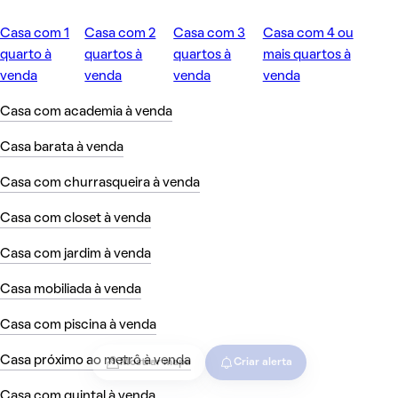
Casa com 1
Casa com 2
Casa com 3
Casa com 4 ou
quarto à
quartos à
quartos à
mais quartos à
venda
venda
venda
venda
Casa com academia à venda
Casa barata à venda
Casa com churrasqueira à venda
Casa com closet à venda
Casa com jardim à venda
Casa mobiliada à venda
Casa com piscina à venda
Casa próximo ao metrô à venda
Mostrar mapa
Criar alerta
Casa com quintal à venda