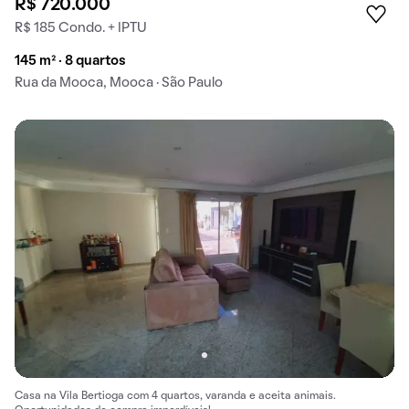
R$ 720.000
R$ 185 Condo. + IPTU
145 m² · 8 quartos
Rua da Mooca, Mooca · São Paulo
Casa na Vila Bertioga com 4 quartos, varanda e aceita animais.