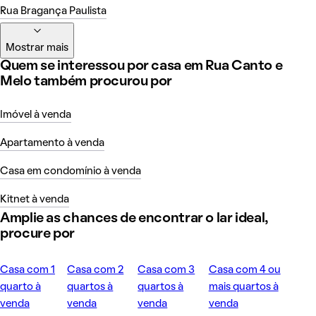
Rua Bragança Paulista
Mostrar mais
Quem se interessou por casa em Rua Canto e
Melo também procurou por
Imóvel à venda
Apartamento à venda
Casa em condomínio à venda
Kitnet à venda
Amplie as chances de encontrar o lar ideal,
procure por
Casa com 1
Casa com 2
Casa com 3
Casa com 4 ou
quarto à
quartos à
quartos à
mais quartos à
venda
venda
venda
venda