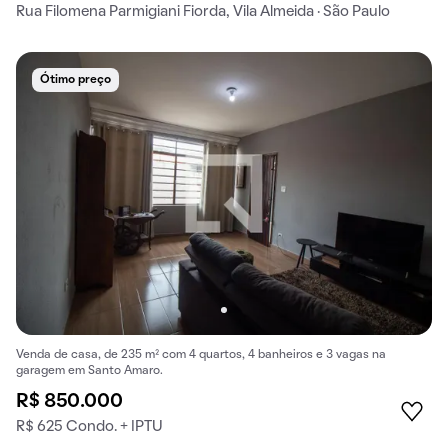
Rua Filomena Parmigiani Fiorda, Vila Almeida · São Paulo
Ótimo preço
Venda de casa, de 235 m² com 4 quartos, 4 banheiros e 3 vagas na
garagem em Santo Amaro.
R$ 850.000
R$ 625 Condo. + IPTU