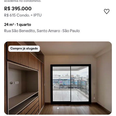
academia no condomínio.
R$ 395.000
R$ 615 Condo. + IPTU
24 m² · 1 quarto
Rua São Benedito, Santo Amaro · São Paulo
Compre já alugado