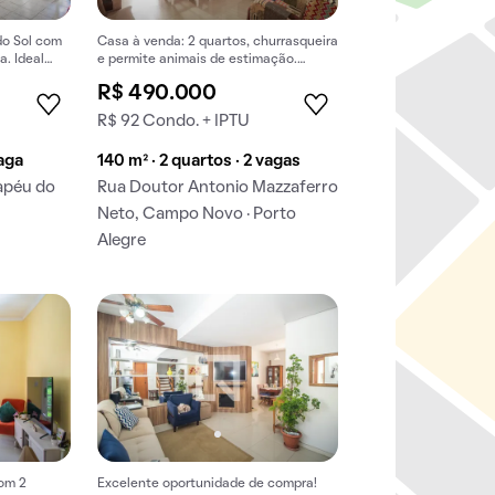
do Sol com
Casa à venda: 2 quartos, churrasqueira
a. Ideal
e permite animais de estimação.
Perfeita para comprar!
R$ 490.000
R$ 92 Condo. + IPTU
vaga
140 m² · 2 quartos · 2 vagas
hapéu do
Rua Doutor Antonio Mazzaferro
Neto, Campo Novo · Porto
Alegre
com 2
Excelente oportunidade de compra!