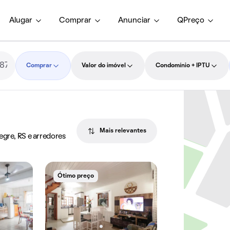
Alugar
Comprar
Anunciar
QPreço
Comprar
Valor do imóvel
Condomínio + IPTU
Mais relevantes
egre, RS e arredores
Ótimo preço