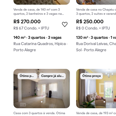
Venda de casa, de 140 m² com 3
Venda de casa no Chapéu 
quartos, 2 banheiros e 3 vagas na
3 quartos, 2 suítes e varand
garagem em Hípica.
para comprar e morar.
R$ 270.000
R$ 250.000
R$ 67 Condo. + IPTU
R$ 0 Condo. + IPTU
140 m² · 3 quartos · 3 vagas
130 m² · 3 quartos · 1 
Rua Catarina Quadros, Hípica ·
Rua Dorival Leivas, C
Porto Alegre
Sol · Porto Alegre
Ó
timo preço
C
ompre já alugado
Ótimo preço
Casa com 3 quartos à venda. Ótima
Venda de casa, de 193 m² 