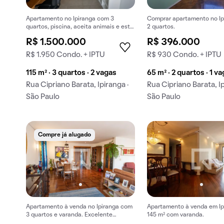
Apartamento no Ipiranga com 3
Comprar apartamento no I
quartos, piscina, aceita animais e está
2 quartos.
mobiliado. Compra imperdível!
R$ 1.500.000
R$ 396.000
R$ 1.950 Condo. + IPTU
R$ 930 Condo. + IPTU
115 m² · 3 quartos · 2 vagas
65 m² · 2 quartos · 1 v
Rua Cipriano Barata, Ipiranga ·
Rua Cipriano Barata, Ip
São Paulo
São Paulo
Compre já alugado
Apartamento à venda no Ipiranga com
Apartamento à venda em Ip
3 quartos e varanda. Excelente
145 m² com varanda.
oportunidade para comprar seu imóvel