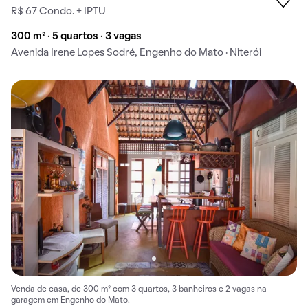
R$ 67 Condo. + IPTU
300 m² · 5 quartos · 3 vagas
Avenida Irene Lopes Sodré, Engenho do Mato · Niterói
Venda de casa, de 300 m² com 3 quartos, 3 banheiros e 2 vagas na
garagem em Engenho do Mato.