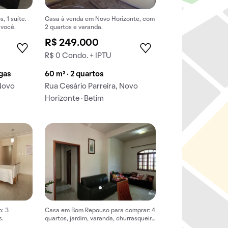
, 1 suíte.
Casa à venda em Novo Horizonte, com
 você.
2 quartos e varanda.
R$ 249.000
R$ 0 Condo. + IPTU
agas
60 m² · 2 quartos
 Novo
Rua Cesário Parreira, Novo
Horizonte · Betim
: 3
Casa em Bom Repouso para comprar: 4
s.
quartos, jardim, varanda, churrasqueira
no condomínio.