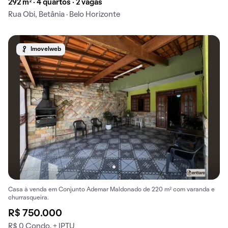
292 m² · 4 quartos · 2 vagas
Rua Obi, Betânia · Belo Horizonte
Imovelweb
Casa à venda em Conjunto Ademar Maldonado de 220 m² com varanda e
churrasqueira.
R$ 750.000
R$ 0 Condo. + IPTU