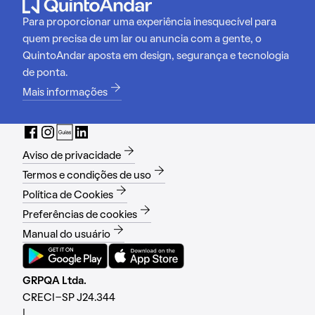
Para proporcionar uma experiência inesquecível para
quem precisa de um lar ou anuncia com a gente, o
QuintoAndar aposta em design, segurança e tecnologia
de ponta.
Mais informações
Aviso de privacidade
Termos e condições de uso
Política de Cookies
Preferências de cookies
Manual do usuário
GRPQA Ltda.
CRECI-SP J24.344
|