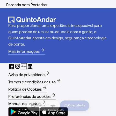
Parceria com Portarias
Para proporcionar uma experiência inesquecível para
quem precisa de um lar ou anuncia com a gente, o
QuintoAndar aposta em design, segurança e tecnologia
de ponta.
Mais informações
Aviso de privacidade
Termos e condições de uso
Política de Cookies
Preferências de cookies
Manual do usuário
Mostrar mapa
Criar alerta