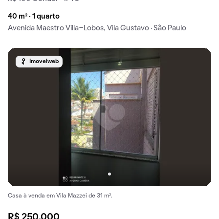
40 m² · 1 quarto
Avenida Maestro Villa-Lobos, Vila Gustavo · São Paulo
Imovelweb
Casa à venda em Vila Mazzei de 31 m².
R$ 250.000