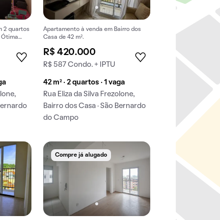
 2 quartos
Apartamento à venda em Bairro dos
. Ótima
Casa de 42 m².
R$ 420.000
R$ 587 Condo. + IPTU
ga
42 m² · 2 quartos · 1 vaga
olone,
Rua Eliza da Silva Frezolone,
Bernardo
Bairro dos Casa · São Bernardo
do Campo
Compre já alugado