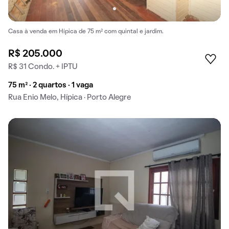
Casa à venda em Hípica de 75 m² com quintal e jardim.
R$ 205.000
R$ 31 Condo. + IPTU
75 m² · 2 quartos · 1 vaga
Rua Enio Melo, Hípica · Porto Alegre