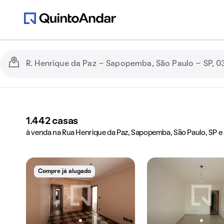
1.442
casas
à venda na Rua Henrique da Paz, Sapopemba, São Paulo, SP e
Compre já alugado