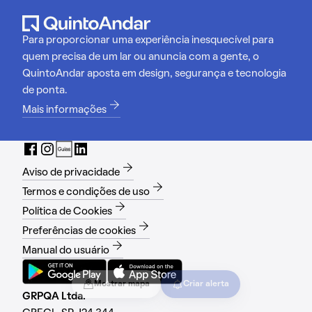
Para proporcionar uma experiência inesquecível para
quem precisa de um lar ou anuncia com a gente, o
QuintoAndar aposta em design, segurança e tecnologia
de ponta.
Mais informações
Aviso de privacidade
Termos e condições de uso
Política de Cookies
Preferências de cookies
Manual do usuário
Mostrar mapa
Criar alerta
GRPQA Ltda.