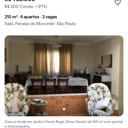
R$ 200 Condo. + IPTU
210 m² · 4 quartos · 2 vagas
Itabi, Paraíso do Morumbi · São Paulo
Casa à venda em Jardim Vitoria Regia (Zona Oeste) de 565 m² com quintal
e churrasqueira.