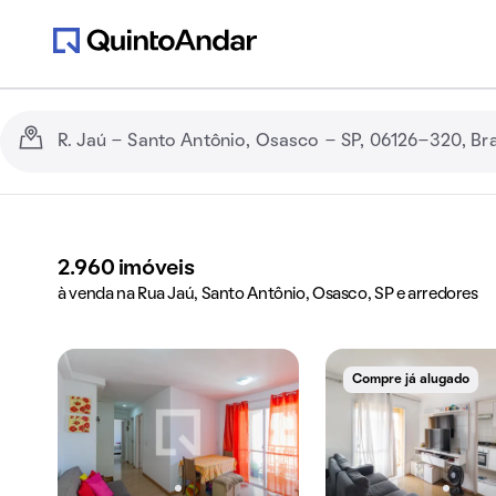
2.960
imóveis
à venda na Rua Jaú, Santo Antônio, Osasco, SP e arredores
Compre já alugado