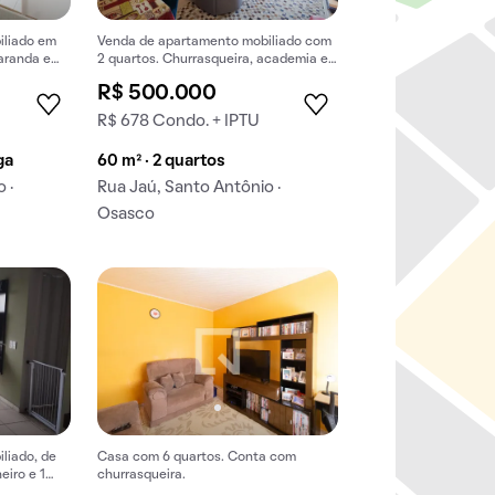
iliado em
Venda de apartamento mobiliado com
varanda e
2 quartos. Churrasqueira, academia e
piscina no condomínio.
R$ 500.000
R$ 678 Condo. + IPTU
ga
60 m² · 2 quartos
 ·
Rua Jaú, Santo Antônio ·
Osasco
liado, de
Casa com 6 quartos. Conta com
eiro e 1
churrasqueira.
Antônio.