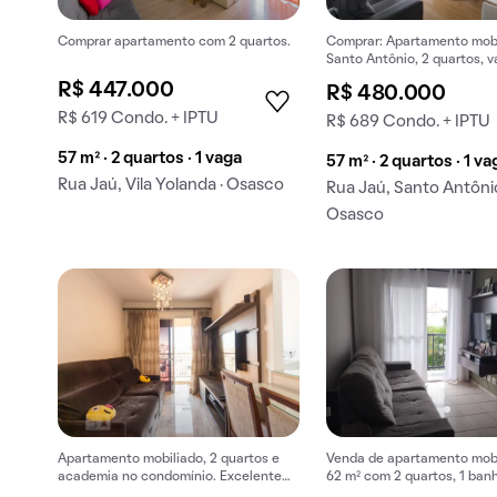
Comprar apartamento com 2 quartos.
Comprar: Apartamento mob
Santo Antônio, 2 quartos, 
piscina. Aceitam-se pets.
R$ 447.000
R$ 480.000
R$ 619 Condo. + IPTU
R$ 689 Condo. + IPTU
57 m² · 2 quartos · 1 vaga
57 m² · 2 quartos · 1 va
Rua Jaú, Vila Yolanda · Osasco
Rua Jaú, Santo Antônio
Osasco
Apartamento mobiliado, 2 quartos e
Venda de apartamento mobi
academia no condomínio. Excelente
62 m² com 2 quartos, 1 banh
opção para compra com qualidade e
vaga na garagem em Santo 