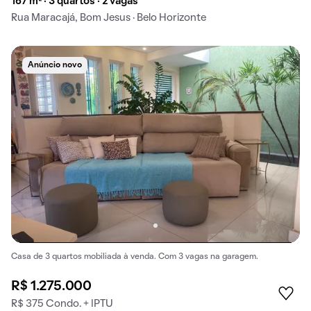
167 m² · 3 quartos · 2 vagas
Rua Maracajá, Bom Jesus · Belo Horizonte
Anúncio novo
Casa de 3 quartos mobiliada à venda. Com 3 vagas na garagem.
R$ 1.275.000
R$ 375 Condo. + IPTU