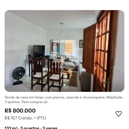
Venda de casa em Itaipu com piscina, varanda e churrasqueira. Mobiliada,
3 quartos. Para comprar já!
R$ 800.000
R$ 157 Condo. + IPTU
132 m² · 3 quartos · 3 vagas