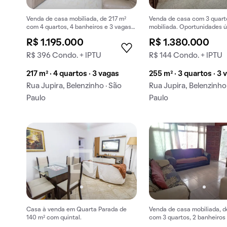
Venda de casa mobiliada, de 217 m²
Venda de casa com 3 quartos
com 4 quartos, 4 banheiros e 3 vagas
mobiliada. Oportunidades ú
na garagem em Belenzinho.
R$ 1.195.000
R$ 1.380.000
R$ 396 Condo. + IPTU
R$ 144 Condo. + IPTU
217 m² · 4 quartos · 3 vagas
255 m² · 3 quartos · 3 
Rua Jupira, Belenzinho · São
Rua Jupira, Belenzinho
Paulo
Paulo
Casa à venda em Quarta Parada de
Venda de casa mobiliada, d
140 m² com quintal.
com 3 quartos, 2 banheiros 
garagem em Quarta Parada