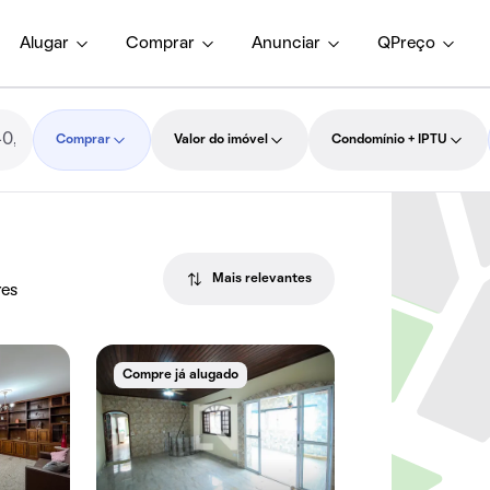
Alugar
Comprar
Anunciar
QPreço
Comprar
Valor do imóvel
Condomínio + IPTU
Mais relevantes
res
Compre já alugado