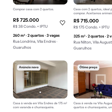
Comprar casa com 2 quartos.
Casa com 2 quartos, ideal 
comprar. Aceitamos animai
estimação.
R$ 725.000
R$ 715.000
R$ 38 Condo. + IPTU
R$ 175 Condo. + IPTU
260 m² · 2 quartos · 3 vagas
325 m² · 2 quartos · 2 
Rua Londrina, Vila Endres ·
Rua Nilton, Vila August
Guarulhos
Guarulhos
Anúncio novo
Ótimo preço
Casa à venda em Vila Endres de 175 m²
Casa à venda na Vila Augus
com varanda e churrasqueira.
quartos e churrasqueira, u
oportunidade para comprar