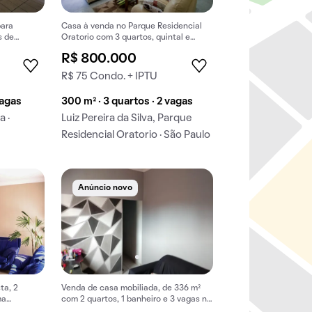
para
Casa à venda no Parque Residencial
s de
Oratorio com 3 quartos, quintal e
churrasqueira no condomínio.
R$ 800.000
R$ 75 Condo. + IPTU
vagas
300 m² · 3 quartos · 2 vagas
a ·
Luiz Pereira da Silva, Parque
Residencial Oratorio · São Paulo
Anúncio novo
ta, 2
Venda de casa mobiliada, de 336 m²
ma
com 2 quartos, 1 banheiro e 3 vagas na
.
garagem em Vila Augusta.