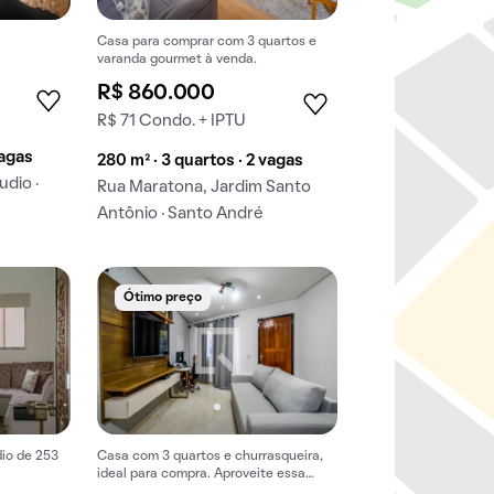
Casa para comprar com 3 quartos e
varanda gourmet à venda.
R$ 860.000
R$ 71 Condo. + IPTU
vagas
280 m² · 3 quartos · 2 vagas
udio ·
Rua Maratona, Jardim Santo
Antônio · Santo André
Ótimo preço
io de 253
Casa com 3 quartos e churrasqueira,
ideal para compra. Aproveite essa
oportunidade única!