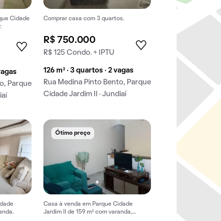
que Cidade
Comprar casa com 3 quartos.
.
R$ 750.000
R$ 125 Condo. + IPTU
126 m² · 3 quartos · 2 vagas
 vagas
Rua Medina Pinto Bento, Parque
o, Parque
Cidade Jardim II · Jundiaí
iaí
Ótimo preço
idade
Casa à venda em Parque Cidade
anda.
Jardim II de 159 m² com varanda,
quintal e churrasqueira.