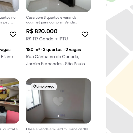
uartos no
Casa com 3 quartos e varanda
ea pet-
gourmet para comprar. Venda
disponível para compra imediata.
R$ 820.000
R$ 117 Condo. + IPTU
 vagas
180 m² · 3 quartos · 2 vagas
Eliane ·
Rua Cânhamo do Canadá,
Jardim Fernandes · São Paulo
Ótimo preço
, quintal e
Casa à venda em Jardim Eliane de 100