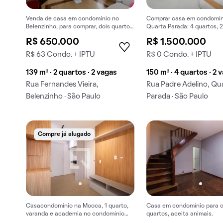
Venda de casa em condomínio no
Comprar casa em condomín
Belenzinho, para comprar, dois quartos
Quarta Parada: 4 quartos, 2
e aceita animais de estimação.
R$ 650.000
R$ 1.500.000
R$ 63 Condo. + IPTU
R$ 0 Condo. + IPTU
139 m² · 2 quartos · 2 vagas
150 m² · 4 quartos · 2 
Rua Fernandes Vieira,
Rua Padre Adelino, Qu
Belenzinho · São Paulo
Parada · São Paulo
Compre já alugado
Casacondomínio na Mooca, 1 quarto,
Casa em condomínio para c
varanda e academia no condomínio
quartos, aceita animais.
para comprar.