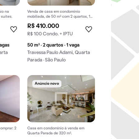
io na
Venda de casa em condomínio
 suítes.
mobiliada, de 50 m² com 2 quartos, 1
banheiro e 1 vaga na garagem em
R$ 410.000
Quarta Parada.
R$ 100 Condo. + IPTU
vagas
50 m² · 2 quartos · 1 vaga
arta
Travessa Paulo Adami, Quarta
Parada · São Paulo
Anúncio novo
omprar: 2
Casa em condomínio à venda em
Quarta Parada de 320 m².